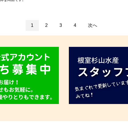
1
2
3
4
次へ