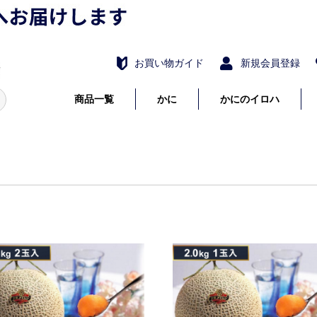
お買い物ガイド
新規会員登録
商品一覧
かに
かにのイロハ
たらばがに
毛がに
花咲がに
ずわいがに
詰め合わせ・セット
かにしゃぶ・むき身
かに調理品