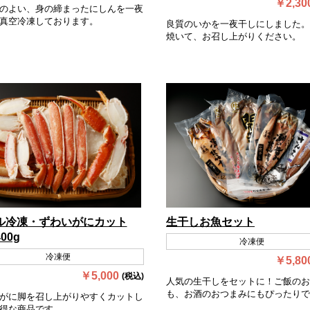
￥2,30
のよい、身の締まったにしんを一夜
真空冷凍しております。
良質のいかを一夜干しにしました。
焼いて、お召し上がりください。
ル冷凍・ずわいがにカット
生干しお魚セット
00g
冷凍便
冷凍便
￥5,80
￥5,000
(税込)
人気の生干しをセットに！ご飯のお
も、お酒のおつまみにもぴったりで
がに脚を召し上がりやすくカットし
得な商品です。