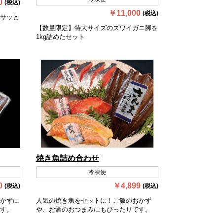
0
(税込)
￥11,000
(税込)
サッと
【数量限定】特大サイズのズワイガニ脚を
1kg詰めたセット
焼き魚詰め合わせ
冷凍便
0
￥4,899
(税込)
(税込)
かずに
人気の焼き魚をセットに！ご飯のおかず
す。
や、お酒のおつまみにもぴったりです。