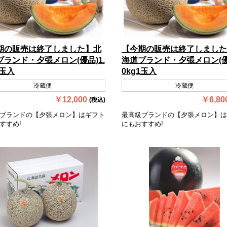
期の販売は終了しました】北
【今期の販売は終了しました
ブランド・夕張メロン(優品)1.
海道ブランド・夕張メロン(優品
2玉入
0kg1玉入
冷蔵便
冷蔵便
￥12,000
￥6,80
(税込)
ブランドの【夕張メロン】はギフト
最高級ブランドの【夕張メロン】は
すすめ!
にもおすすめ!