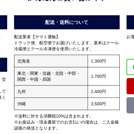
配送・送料について
、
配送業者【ヤマト運輸】
お電
トラック便、航空便でお届けいたします。基本はクール
冷蔵便とクール冷凍便を使用いたします。
北海道
1,300円
東北・関東・信越・北陸・中部・
1,700円
・交
関西・中国・四国
して
九州
2,400円
絡く
沖縄
3,500円
。
※送料に対する消費税10%は含まれます。
※お振込み・現金書留でのお支払いの場合は、ご入金確
認後の発送となります。