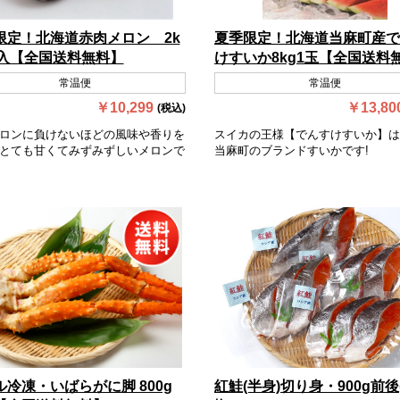
限定！北海道赤肉メロン 2k
夏季限定！北海道当麻町産で
玉入【全国送料無料】
けすいか8kg1玉【全国送料
常温便
常温便
￥10,299
￥13,80
(税込)
ロンに負けないほどの風味や香りを
スイカの王様【でんすけすいか】は
とても甘くてみずみずしいメロンで
当麻町のブランドすいかです!
ル冷凍・いばらがに脚 800g
紅鮭(半身)切り身・900g前後