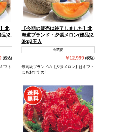
】北
【今期の販売は終了しました】北
)2.
海道ブランド・夕張メロン(優品)2.
0kg2玉入
冷蔵便
0
￥12,999
(税込)
(税込)
ギフト
最高級ブランドの【夕張メロン】はギフト
にもおすすめ!