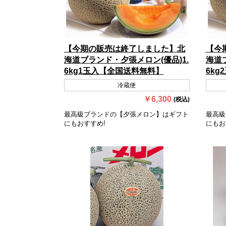
【今期の販売は終了しました】北
【今
海道ブランド・夕張メロン(優品)1.
海道
6kg1玉入【全国送料無料】
6kg
冷蔵便
￥6,300
(税込)
最高級ブランドの【夕張メロン】はギフト
最高級
にもおすすめ!
にもお