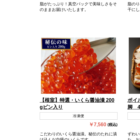
脂がたっぷり！真空パックで美味しさをそ
脂のり
のままお届けいたします。
干にし
【根室】特選・いくら醤油漬 200
ボイ
gビン入り
脚 4
冷凍便
￥7,560
(税込)
こだわりのいくら醤油漬。秘伝のたれに漬
ずわい
け込んだ自慢のいくらです。
た、お