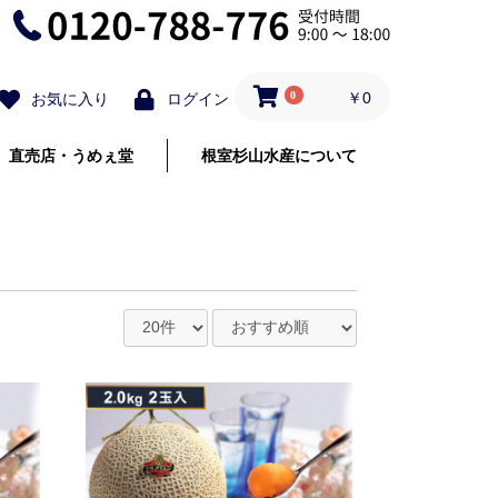
0
￥0
お気に入り
ログイン
直売店・うめぇ堂
根室杉山水産について