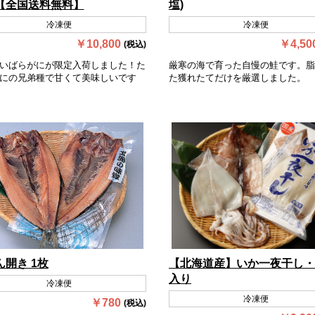
【全国送料無料】
塩)
冷凍便
冷凍便
￥10,800
￥4,50
(税込)
いばらがにが限定入荷しました！た
厳寒の海で育った自慢の鮭です。脂
にの兄弟種で甘くて美味しいです
た獲れたてだけを厳選しました。
ん開き 1枚
【北海道産】いか一夜干し・
入り
冷凍便
冷凍便
￥780
(税込)