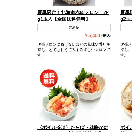
夏季限定！北海道赤肉メロン 2k
夏季
g1玉入【全国送料無料】
g2
常温便
￥5,400
(税込)
夕張メロンに負けないほどの風味や香りを
夕張メ
持ち、とても甘くてみずみずしいメロンで
持ち、
す。
す。
〈ボイル冷凍〉たらば・花咲がに
ボイ