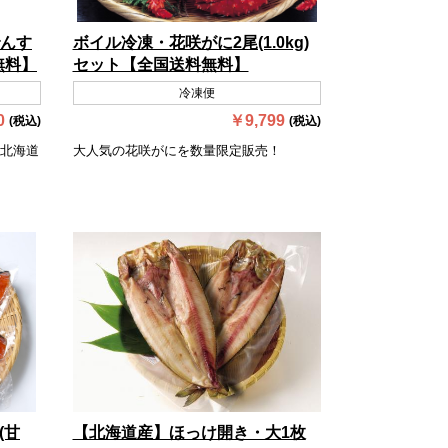
んす
ボイル冷凍・花咲がに2尾(1.0kg)
無料】
セット【全国送料無料】
冷凍便
0
￥9,799
(税込)
(税込)
北海道
大人気の花咲がにを数量限定販売！
(甘
【北海道産】ほっけ開き・大1枚