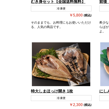
むき身セット【全国送料無料】
前後
冷凍便
￥5,800
(税込)
そのままでも、お料理にもお使いいただけ
希少な
る、人気の商品です。
らばが
よ。
特大しまほっけ開き 1枚
にし
冷凍便
￥2,300
(税込)