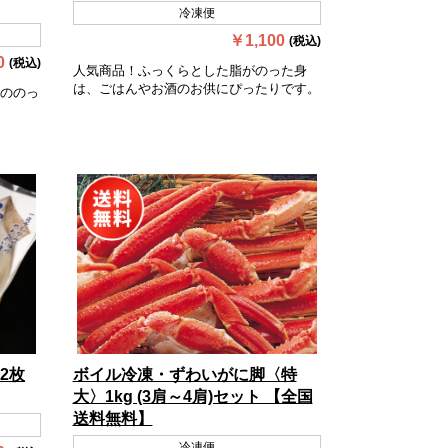
冷凍便
￥1,100
(税込)
0
(税込)
人気商品！ふっくらとした脂がのった身
は、ごはんやお酒のお供にぴったりです。
ののっ
2枚
ボイル冷凍・ずわいがに脚〈特
大〉1kg (3肩～4肩)セット 【全国
送料無料】
冷凍便