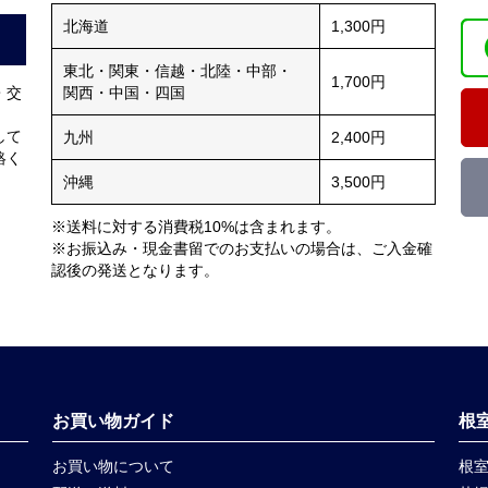
北海道
1,300円
東北・関東・信越・北陸・中部・
1,700円
・交
関西・中国・四国
して
九州
2,400円
絡く
沖縄
3,500円
。
※送料に対する消費税10%は含まれます。
※お振込み・現金書留でのお支払いの場合は、ご入金確
認後の発送となります。
お買い物ガイド
根
お買い物について
根