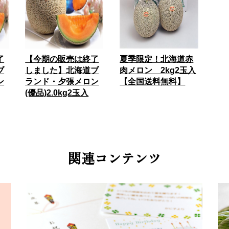
了
【今期の販売は終了
夏季限定！北海道赤
ブ
しました】北海道ブ
肉メロン 2kg2玉入
ン
ランド・夕張メロン
【全国送料無料】
(優品)2.0kg2玉入
関連コンテンツ