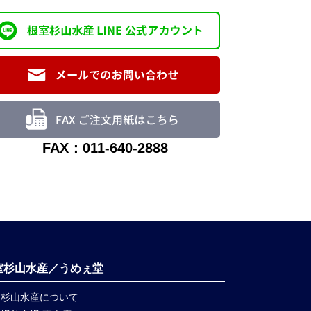
FAX：011-640-2888
室杉山水産／うめぇ堂
室杉山水産について