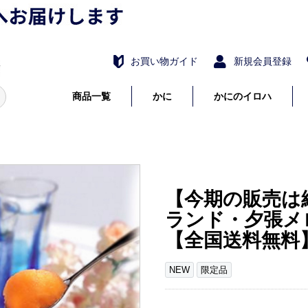
お買い物ガイド
新規会員登録
商品一覧
かに
かにのイロハ
たらばがに
毛がに
花咲がに
ずわいがに
詰め合わせ・セット
かにしゃぶ・むき身
かに調理品
【今期の販売は
ランド・夕張メロン
【全国送料無料
NEW
限定品