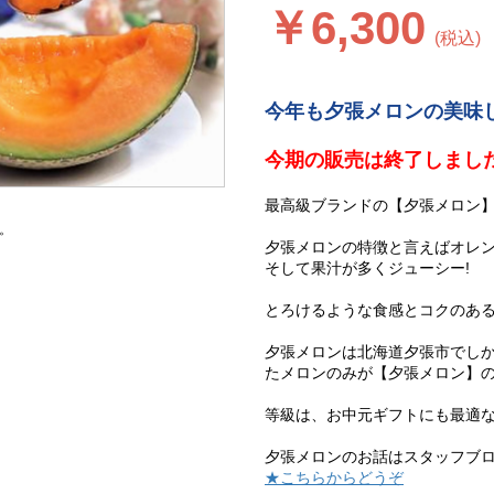
￥6,300
(税込)
今年も夕張メロンの美味
今期の販売は終了しまし
最高級ブランドの【夕張メロン
。
夕張メロンの特徴と言えばオレ
そして果汁が多くジューシー!
とろけるような食感とコクのあ
夕張メロンは北海道夕張市でし
たメロンのみが【夕張メロン】
等級は、お中元ギフトにも最適
夕張メロンのお話はスタッフブロ
★こちらからどうぞ