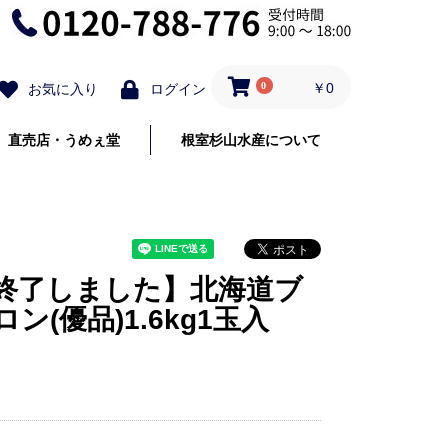
0
￥0
お気に入り
ログイン
直売店・うめぇ堂
根室杉山水産について
終了しました】北海道ブ
(優品)1.6kg1玉入
】