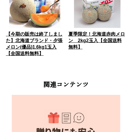
【今期の販売は終了しまし
夏季限定！北海道赤肉メロ
た】北海道ブランド・夕張
ン 2kg2玉入【全国送料
メロン(優品)1.6kg1玉入
無料】
【全国送料無料】
関連コンテンツ