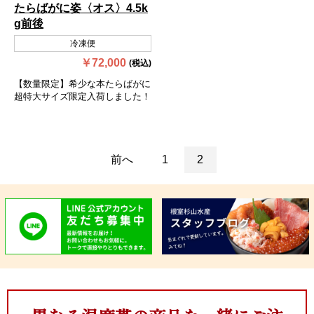
たらばがに姿〈オス〉4.5k
g前後
冷凍便
￥72,000
(税込)
【数量限定】希少な本たらばがに
超特大サイズ限定入荷しました！
前へ
1
2