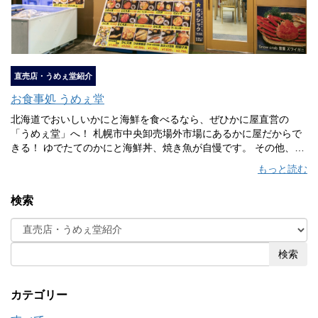
直売店・うめぇ堂紹介
お食事処 うめぇ堂
北海道でおいしいかにと海鮮を食べるなら、ぜひかに屋直営の
「うめぇ堂」へ！ 札幌市中央卸売場外市場にあるかに屋だからで
きる！ ゆでたてのかにと海鮮丼、焼き魚が自慢です。 その他、牡
蠣やホタテ、新鮮な海鮮を思う存分味わえるメニューがたくさん
もっと読む
あります。 店内をストリートビューで見る 3つのおすすめポイン
ト おすすめポイント①水槽いっぱいのかには、かに屋直営のお店
検索
ならでは！ 水槽のかにを持って記念撮影したり、選んだかにをす
ぐ調理して、ゆでたてのかにが食べられます！ おすすめポイント
②かにはもちろん！市場から仕入れる新鮮な海鮮も自慢です！ 新
鮮な海鮮を使った豊富なメニュー！目にも鮮やかな海鮮丼、焼き
検索
魚の香りが食欲をそそりますよ～！ おすすめポイント③清潔で活
気のある店内 広々とした店内なので、観光、ランチはもちろん、
カウンター席もあるのでお一人様でもお気軽に！ おすすめメニュ
カテゴリー
ー 水槽から選んだかにをすぐ調理！ ゆでたてや、焼きがにをどう