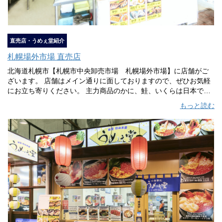
直売店・うめぇ堂紹介
札幌場外市場 直売店
北海道札幌市【札幌市中央卸売市場 札幌場外市場】に店舗がご
ざいます。 店舗はメイン通りに面しておりますので、ぜひお気軽
にお立ち寄りください。 主力商品のかに、鮭、いくらは日本でも
有数の漁港である北海道【根室】から直接仕入れを行っておりま
もっと読む
す。そのため、鮮度・安定した価格・品質管理など、一貫した流
通システムで全国へお届けすることができます。 また、隣接して
いる中央卸売市場から、牡蠣やホタテ、うになどの新鮮な魚介が
毎日入荷しているので、北海道の新鮮な魚介をいつでもお買い求
めいただけます。 対面販売では、一人一人のお客様に寄り添っ
た、丁寧で心を込めた接客を心がけております。 毎日根室から入
荷しているかにを、お客様ご自身で水槽からお選びいただき発
送、または店内の食堂で召し上がることもできます。 ゆでたての
かにを召し上がる日に合わせて、冷凍せずにお届けいたします。
春のオホーツク海の海明けの時期と、夏の花咲がに解禁の時期に
はイベントを開催しております。 営業時間 7時～15時（年末年始
のみ休みあり）