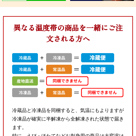
ほたてをどうぞ！お刺身もできます。 ほっき貝焼き 990円 北海
道に来たらほっき貝を食べてみて～！お刺身もできます。 ぼたん
海老焼き 990円 特大サイズのぼたん海老は食べ応えバツグン！
お刺身もできます。 かき焼き 590円 サクっと牡蠣だけ食べた
異なる温度帯の商品を一緒にご注
い…大歓迎です！牡蠣のお刺身もあります。 かに焼き 3,980円
人気メニュー！焼いたかにも最高です。 真ほっけ焼き 1,600円
文される方へ
尻尾までふっくら！北海道に来たら食べてみてください～！ 縞ほ
っけ焼き 1,700円 脂ノリばっちり！ジューシーでご飯が進みま
す。 この他にもまだまだご用意しております！ うめぇ堂のメニュ
ーは、テイクアウトできます。（一部メニューを除く） お店紹介
旬な情報をお届け！SNSはこちら X Instagram YouTube Facebook
所在地 〒060-0011北海道札幌市中央区北11条西22丁目1-26（札
幌市中央卸売市場・場外市場内） アクセス 地下鉄東西線二十四軒
駅より徒歩6分 営業時間 7:00～15:00（ラストオーダー14:30） 定
休日 年中無休（年末年始のみ休みあり） 電話番号 0120-788-776
その他 クレジットカード・電子マネー・QRコード決済ご利用いた
だけます。
冷蔵品と冷凍品を同梱すると、気温にもよりますが
冷凍品が確実に半解凍から全解凍された状態で届き
ます。
特に、えび・ほたてなどお刺身用の商品は大変溶け