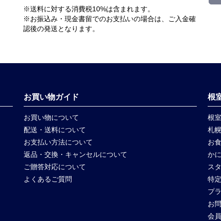
※送料に対する消費税10%は含まれます。
※お振込み・現金書留でのお支払いの場合は、ご入金確
認後の発送となります。
お買い物ガイド
根
お買い物について
根
配送・送料について
札幌
お支払い方法について
お食
返品・交換・キャンセルについて
か
ご贈答対応について
ス
よくあるご質問
特
プ
お
会