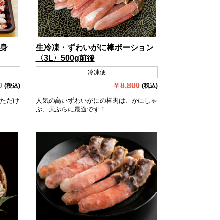
身
生冷凍・ずわいがに棒ポーション
〈3L〉500g前後
冷凍便
0
￥8,800
(税込)
(税込)
ただけ
人気の高いずわいがにの棒肉は、かにしゃ
ぶ、天ぷらに最適です！