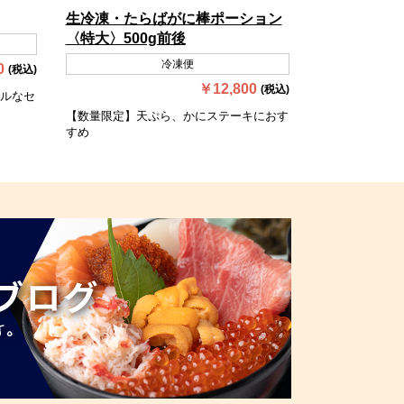
生冷凍・たらばがに棒ポーション
〈特大〉500g前後
冷凍便
0
(税込)
￥12,800
(税込)
ルなセ
【数量限定】天ぷら、かにステーキにおす
すめ