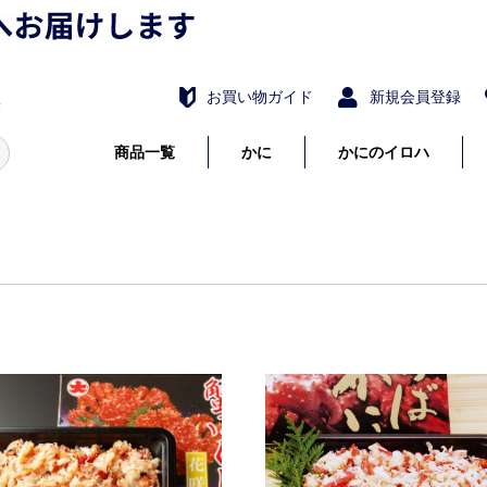
お買い物ガイド
新規会員登録
商品一覧
かに
かにのイロハ
たらばがに
毛がに
花咲がに
ずわいがに
詰め合わせ・セット
かにしゃぶ・むき身
かに調理品