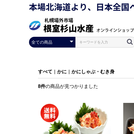
すべて
|
かに
|
かにしゃぶ・むき身
8件
の商品が見つかりました