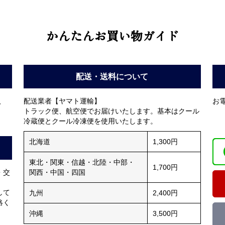
かんたんお買い物ガイド
配送・送料について
、
配送業者【ヤマト運輸】
お電
トラック便、航空便でお届けいたします。基本はクール
冷蔵便とクール冷凍便を使用いたします。
北海道
1,300円
東北・関東・信越・北陸・中部・
1,700円
・交
関西・中国・四国
して
九州
2,400円
絡く
沖縄
3,500円
。