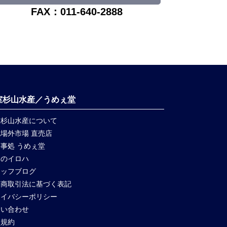
FAX：011-640-2888
室杉山水産／うめぇ堂
室杉山水産について
場外市場 直売店
事処 うめぇ堂
にのイロハ
タッフブログ
定商取引法に基づく表記
ライバシーポリシー
問い合わせ
員規約