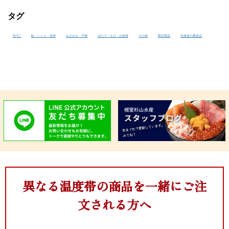
タグ
かに
鮭・いくら・魚卵
おさかな・干物
ほたて・えび・お刺身
その他
限定商品
北海道の農産品
異なる温度帯の商品を一緒にご注
文される方へ